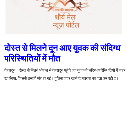
दोस्त से मिलने दून आए युवक की संदिग्ध
परिस्थितियों में मौत
देहरादून। दोस्त से मिलने भोपाल से देहरादून पहुंचे एक युवक ने संदिग्ध परिस्थितियों में जहर
खा लिया, जिससे उसकी मौत हो गई। पुलिस जहर खाने के कारणों का पता कर रही है।
इंस्पेक्टर वसंत विहार देवेंद्र चौहान ने बताया कि दशहरा मैदान, टीटी नगर, भोपाल मध्य
प्रदेश निवासी विनीत सिरमैया दोस्त से मिलने के लिए देहरादून के आशीर्वाद एन्क्लेव पहुंचा
था। रात को खाना खाने के बाद वह बगल वाले कमरे में सो गया। आधी रात में विनीत ने अपने
दोस्त से कहा कि उसकी तबीयत ठीक नहीं है। इस पर विनीत को सिनर्जी अस्पताल ले जाया