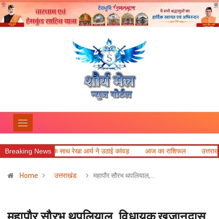
ाथ रेखा आर्य ने उठाई कांवड़
Breaking News
आज का राशिफल
उत्तराखंड की बेटी विदुषी निशं
Home
उत्तराखंड
महापौर सौरभ थपलियाल,…
महापौर सौरभ थपलियाल, विधायक खजानदास,