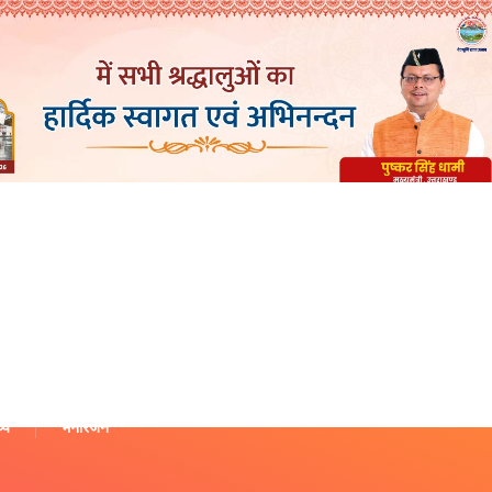
थ्य
मनोरंजन