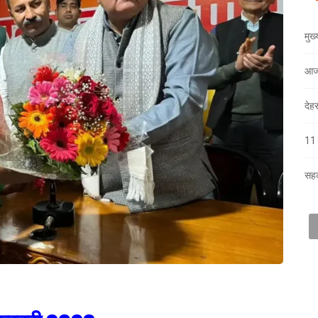
मुख
आज
देह
11 
सहक