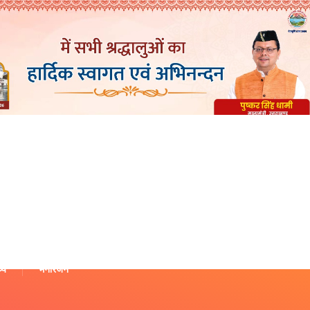
थ्य
मनोरंजन