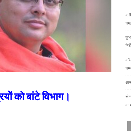
क्री
समझौ
कुं
निर्
कॉम
सम्
आज
्रियों को बांटे विभाग।
खेल
का 