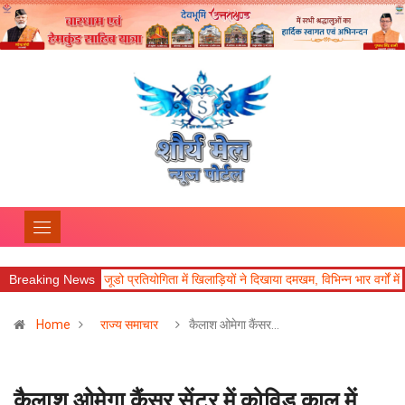
जनपदीय जूडो प्रतियोगिता में खिलाड़ियों ने दिखाया दमखम, विभिन्न भार वर्गों में विजेता घोषित
Breaking News
Home
राज्य समाचार
कैलाश ओमेगा कैंसर…
कैलाश ओमेगा कैंसर सेंटर में कोविड काल में