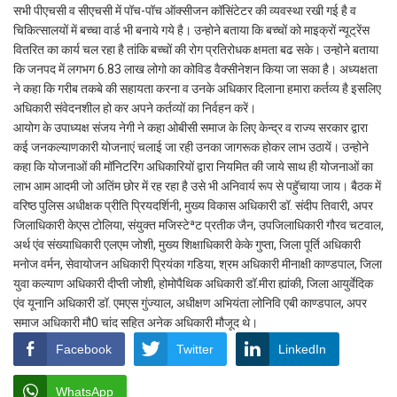
सभी पीएचसी व सीएचसी में पॉच-पॉच ऑक्सीजन कॉसिंटेटर की व्यवस्था रखी गई है व
चिकित्सालयों में बच्चा वार्ड भी बनाये गये है। उन्होने बताया कि बच्चों को माइक्रों न्यूट्रेंस
वितरित का कार्य चल रहा है तांकि बच्चों की रोग प्रतिरोधक क्षमता बढ सके। उन्होने बताया
कि जनपद में लगभग 6.83 लाख लोगो का कोविड वैक्सीनेशन किया जा सका है। अध्यक्षता
ने कहा कि गरीब तकबे की सहायता करना व उनके अधिकार दिलाना हमारा कर्तव्य है इसलिए
अधिकारी संवेदनशील हो कर अपने कर्तव्यों का निर्वहन करें।
आयोग के उपाध्यक्ष संजय नेगी ने कहा ओबीसी समाज के लिए केन्द्र व राज्य सरकार द्वारा
कई जनकल्याणकारी योजनाएं चलाई जा रही उनका जागरूक होकर लाभ उठायें। उन्होने
कहा कि योजनाओं की मॉनिटरिंग अधिकारियों द्वारा नियमित की जाये साथ ही योजनाओं का
लाभ आम आदमी जो अतिंम छोर में रह रहा है उसे भी अनिवार्य रूप से पहुॅचाया जाय। बैठक में
वरिष्ठ पुलिस अधीक्षक प्रीति प्रियदर्शिनी, मुख्य विकास अधिकारी डॉ. संदीप तिवारी, अपर
जिलाधिकारी केएस टोलिया, संयुक्त मजिस्टेªट प्रतीक जैन, उपजिलाधिकारी गौरव चटवाल,
अर्थ एंव संख्याधिकारी एलएम जोशी, मुख्य शिक्षाधिकारी केके गुप्ता, जिला पूर्ति अधिकारी
मनोज वर्मन, सेवायोजन अधिकारी प्रियंका गडिया, श्रम अधिकारी मीनाक्षी काण्डपाल, जिला
युवा कल्याण अधिकारी दीप्ती जोशी, होमोपैथिक अधिकारी डॉ.मीरा ह्यांकी, जिला आयुर्वेदिक
एंव यूनानि अधिकारी डॉ. एमएस गुंज्याल, अधीक्षण अभियंता लोनिवि एबी काण्डपाल, अपर
समाज अधिकारी मौ0 चांद सहित अनेक अधिकारी मौजूद थे।
Facebook
Twitter
LinkedIn
WhatsApp