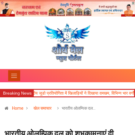
Breaking News
जनपदीय जूडो प्रतियोगिता में खिलाड़ियों ने दिखाया दमखम, विभिन्न भार वर्गों में विजेता घो
Home
खेल समाचार
भारतीय ओलम्पिक दल…
भारतीय ओलम्पिक दल को शुभकामनाएं दी