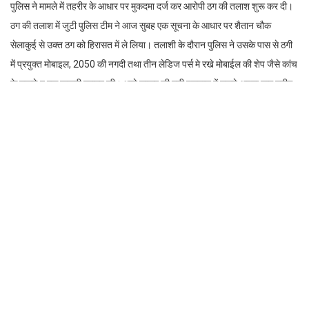
पुलिस ने मामले में तहरीर के आधार पर मुकदमा दर्ज कर आरोपी ठग की तलाश शुरू कर दी।
ठग की तलाश में जुटी पुलिस टीम ने आज सुबह एक सूचना के आधार पर शैतान चौक
सेलाकुई से उक्त ठग को हिरासत में ले लिया। तलाशी के दौरान पुलिस ने उसके पास से ठगी
में प्रयुक्त मोबाइल, 2050 की नगदी तथा तीन लेडिज पर्स मे रखे मोबाईल की शेप जैसे कांच
के टुकडे़ व एक खुखरी बरामद की। थाने लाकर की गयी पूछताछ में उसने अपना नाम नदीम
पुत्र नईम निवासी मुजफ्फरनगर बताया। बताया कि वह मु.नगर से ट्रेन में आकर धोखाधड़ी
की वारदातों को अंजाम दिया करता है। बहरहाल पुलिस ने उसे सम्बन्धित धाराओं के तहत
गिरफ्तार कर न्यायालय में पेश कर दिया है।
Facebook
Twitter
LinkedIn
WhatsApp
Rakesh Kumar Bhatt
https://www.shauryamail.in