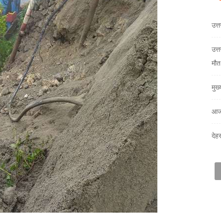
उत्
उत्
मौत
मुख
आज
देह