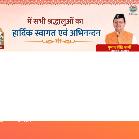
थ्य
मनोरंजन