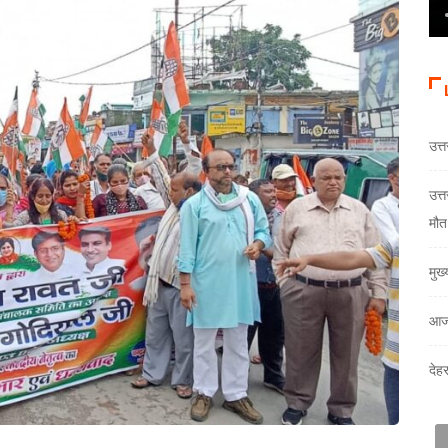
उत्
उत्
मौत
मुख
आज
देह