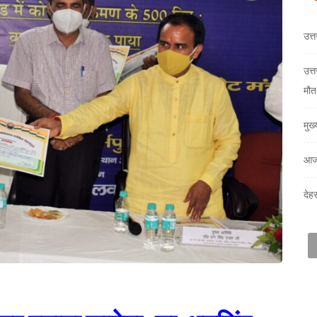
उत्
उत्
मौत
मुख
आज
देह