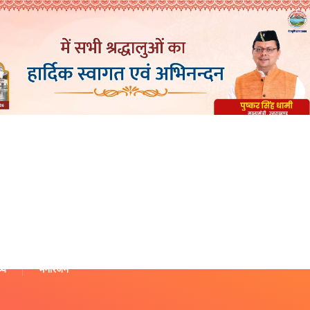
थ्य
मनोरंजन