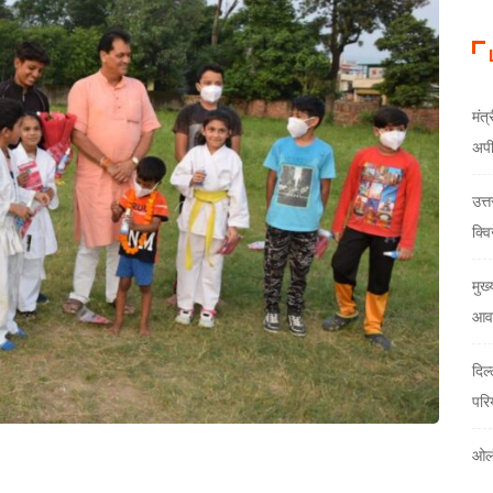
मंत्
अप
उत्
क्वि
मुख्
आवा
दिल
परि
ओलं