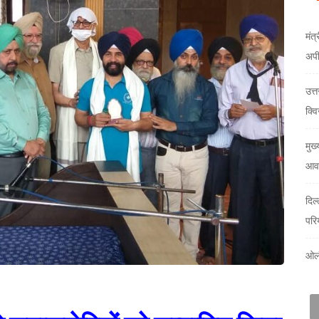
मंत्
अप
उत्
क्वि
मुख्
आवा
दिल
परि
ओलं