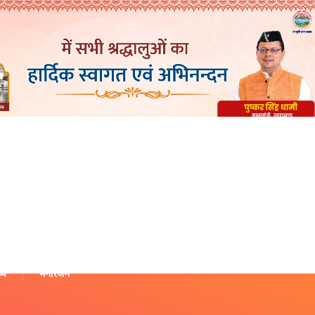
थ्य
मनोरंजन