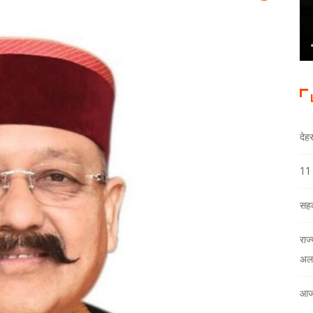
देह
11 
सहक
राज
अलर
आज