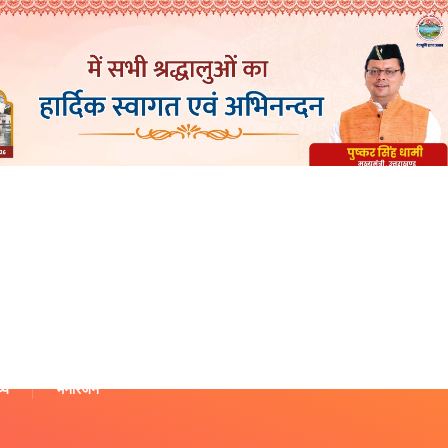
थ्य
मनोरंजन