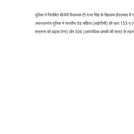
पुलिस ने निलंबित बीजेपी विधायक टी राजा सिंह के खिलाफ हैदराबाद में र
अफजलगंज पुलिस ने भारतीय दंड संहिता (आईपीसी) की धारा 153-ए (धर्म
शत्रुता को बढ़ावा देना) और 506 (आपराधिक धमकी की सजा) के तहत 
मामला अफजलगंज पुलिस स्टेशन के एसआई जे वीरा बाबू द्वारा दायर एक
विधायक के पते के मद्देनजर क्षेत्र में कानून व्यवस्था की स्थिति बनाए रखन
शंकर शेर होटल के पास थी, तब कांस्टेबल कीर्ति कुमार ने भाजपा विधायक
खिलाफ कार्रवाई करने का अनुरोध किया था। एसएचओ एम रविंदर रेड्डी 
रात 9 बजे राजा सिंह की शोभा यात्रा एसए बाजार पहुंची। हाथी पर सवार 
टिप्पणियों के लिए जाने जाते हैं, ने हैदराबाद में रामनवमी समारोह के 
तो केवल दो बच्चों की नीति के अनुयायियों को ही वोट देने का अधिकार दिय
को मानने वालों को मतदान का अधिकार मिलेगा,” उन्होंने कहा, ‘हम पांच,
Facebook
Twitter
Link