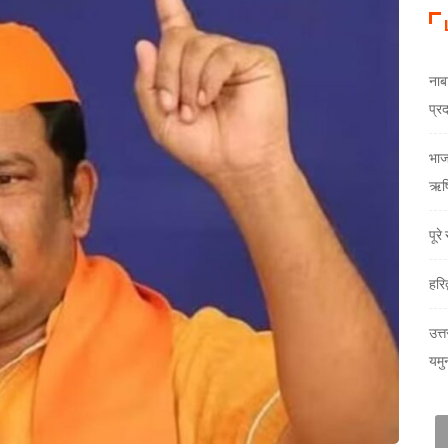
नाब
प्र
भाजय
ऋषि
पूर
हरि
उत्त
यमु