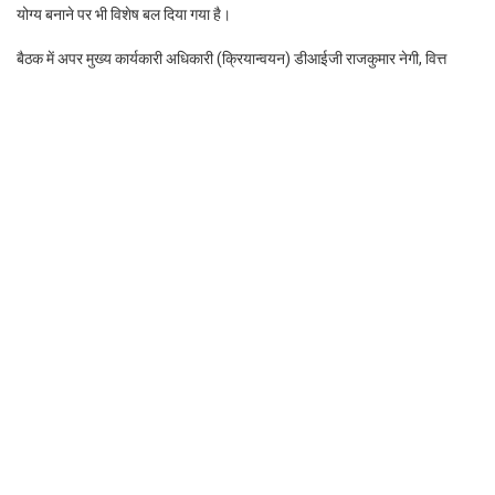
योग्य बनाने पर भी विशेष बल दिया गया है।
बैठक में अपर मुख्य कार्यकारी अधिकारी (क्रियान्वयन) डीआईजी राजकुमार नेगी, वित्त
नियंत्रक अभिषेक कुमार आनंद, संयुक्त मुख्य कार्यकारी अधिकारी मो. ओबैदुल्लाह अंसारी
सहित अन्य अधिकारी उपस्थित रहे।
Facebook
Twitter
LinkedIn
WhatsApp
Rakesh Kumar Bhatt
https://www.shauryamail.in
Related post