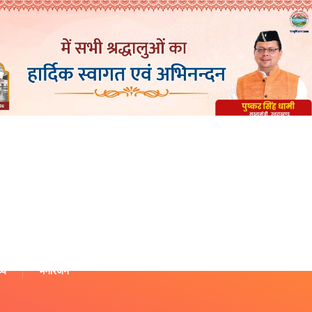
थ्य
मनोरंजन