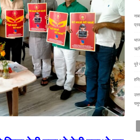
नाब
प्र
भाजय
ऋषि
पूर
हरि
उत्त
यमु