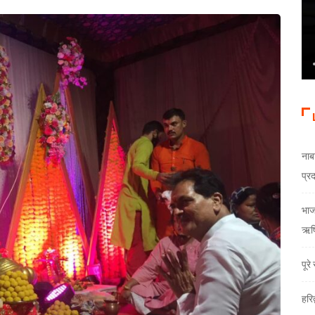
नाब
प्र
भाजय
ऋषि
पूर
हरि