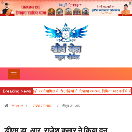
Breaking News
जनपदीय जूडो प्रतियोगिता में खिलाड़ियों ने दिखाया दमखम, विभिन्न भार वर्गों में विजेता घ
Home
राज्य समाचार
डीएम डा. आर.…
डीएम डा. आर. राजेश कुमार ने किया दून