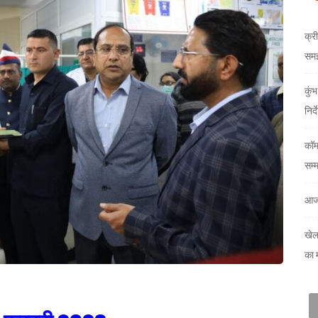
क्री
समझौ
कुं
निर्
कॉम
सम्
आज
खेल
का 