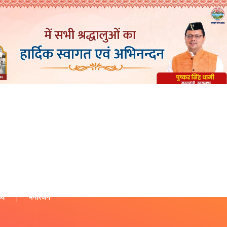
थ्य
मनोरंजन