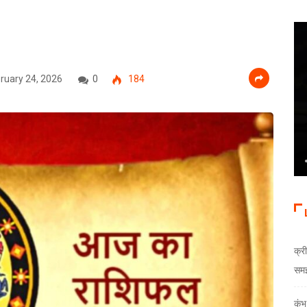
ruary 24, 2026
0
184
क्री
समझौ
कुं