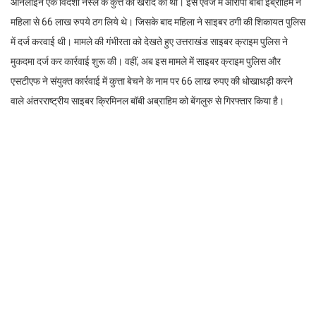
ऑनलाइन एक विदेशी नस्ल के कुत्ते की खरीद की थी। इस एवज में आरोपी बॉबी इब्राहिम ने
महिला से 66 लाख रुपये ठग लिये थे। जिसके बाद महिला ने साइबर ठगी की शिकायत पुलिस
में दर्ज करवाई थी। मामले की गंभीरता को देखते हुए उत्तराखंड साइबर क्राइम पुलिस ने
मुकदमा दर्ज कर कार्रवाई शुरू की। वहीं, अब इस मामले में साइबर क्राइम पुलिस और
एसटीएफ ने संयुक्त कार्रवाई में कुत्ता बेचने के नाम पर 66 लाख रुपए की धोखाधड़ी करने
वाले अंतरराष्ट्रीय साइबर क्रिमिनल बॉबी अब्राहिम को बेंगलुरु से गिरफ्तार किया है।
बताया जा रहा है कि आरोपी मूल रूप से रिपब्लिकन ऑफ कैमरून का रहने वाला है।
एसटीएफ के गिरफ्त में आए अंतरराष्ट्रीय साइबर क्रिमिनल का नाम डिंग बोबगा क्लोवेस उर्फ
बॉबी इब्राहिम है। आरोपी के पास से पुलिस ने दर्जनों मोबाइल फोन, सिम कार्ड्स, लेपटॉप,
एटीएम काएसटीएफ को जांच में पता चला कि आरोपी ने अपनी वेबसाइट पर फर्जी
जानकारियां डाल रखी थी। साथ ही उसने विदेशी नस्ल के कुत्तों के पिक्चर भी अपलोड किये
हुए थे। खुद को कंपनी का कर्मचारी बताकर आरोपी विदेशी नस्ल के अलग-अलग कुत्तों की
पिक्चर ऑनलाइन लोगों को दिखाता था। वहीं, आरोपी द्वारा कुत्ते के इंश्योरेंस, ट्रांसपोर्टेशन,
रजिस्ट्रेशन जैसे तमाम औपचारिकताओं के नाम अपने अलग-अलग बैंक अकाउंट में कस्टमर
द्वारा रकम ट्रांसफर कर ली जाती थ। .वहीं, आरोपी के बैंक अकाउंट जिसमें 13 लाख रुपए