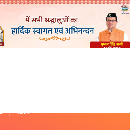
थ्य
मनोरंजन