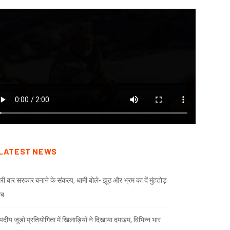
LATEST NEWS
री बार सरकार बनाने के संकल्प, धामी बोले- झूठ और भ्रम का दें मुंहतोड़
ाब
दीय जूडो प्रतियोगिता में खिलाड़ियों ने दिखाया दमखम, विभिन्न भार