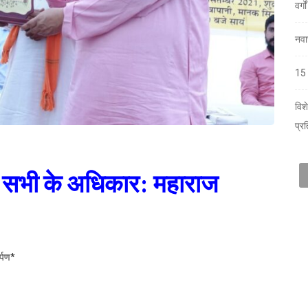
वर्ग
नवा
15 
विश
प्र
त हैं सभी के अधिकार: महाराज
र्पण*