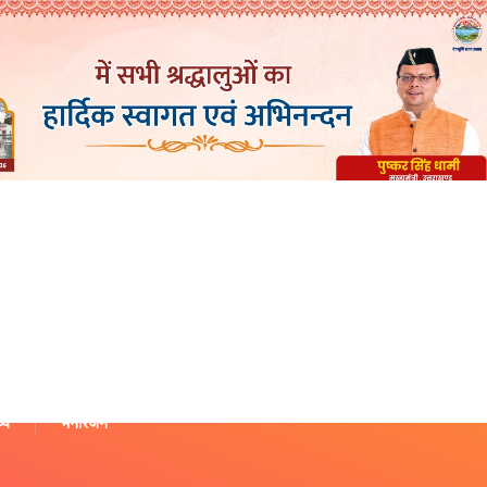
थ्य
मनोरंजन