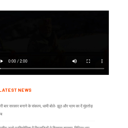
LATEST NEWS
री बार सरकार बनाने के संकल्प, धामी बोले- झूठ और भ्रम का दें मुंहतोड़
ाब
दीय जूडो प्रतियोगिता में खिलाड़ियों ने दिखाया दमखम, विभिन्न भार