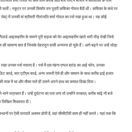
ी गीतांजलि शर्मा गोयल जो कल शाम करीब आठ बजे पल्टन बाजार में कोतवाली के पास
स को चलीं। स्कूटर पर उनकी किशोर वय पुत्री कशिका गोयल बैठी थी। कशिका के कंधे पर
जेब) में उनकी मां श्रीमती गीतांजलि शर्मा गोयल का पर्स रखा हुआ था। यह कोई
र गैलार्ड आइसक्रीम के सामने पूरी सड़क को घेर आइसक्रीम खाते भारी भीड़ देखी जिसे
ी सामान्य बात है जिसके देहरादून वासी अभ्यस्त हो चुके हैं। आगे बढ़ने पर उन्हें थोड़ा
ें रखा उनका पर्स नदारद है। पर्स में एक मंहगा एप्पल ब्रांड का आई फोन, उनका
ेडिट कार्ड, चार एटीएम कार्ड, अन्य जरूरी ऐसे ही और सामान के साथ करीब ढाई हजार
ाने की ताक में था और मौका पाते ही उसने अपने हाथ का कमाल दिखा दिया।
ने पत्रकार हैं। उन्हें दुर्घटना का पता लगा तो उन्होंने तत्काल, करीब साढ़े नौ बजे
 पर लिखित शिकायत दी।
्थानों पर ऐसी वारदातें अक्सर होती है, वहां सीसीटीवी काम ही नहीं करते। यहां तक कि