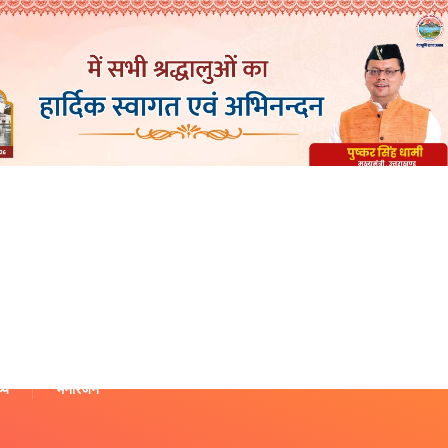
थ्य
मनोरंजन