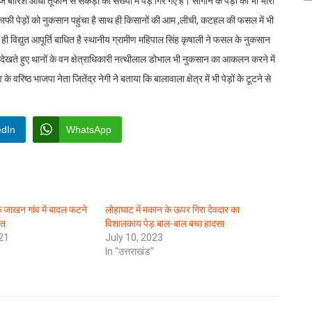
 तेज बारिश आंधी तूफान से सैकड़ों की संख्या में पेड़ गिर गए हैं। सागौन के पेड़ों को भी भारी
ें काफी पेड़ों को नुकसान पहुंचा है साथ ही किसानों की आम ,लीची, कटहल की फसल में भी
से ही विद्युत आपूर्ति बाधित है स्थानीय ग्रामीण महिपाल सिंह कृषाली ने फसल के नुकसान
ो देखते हुए थानों के वन क्षेत्राधिकारी नत्थीलाल डोभाल भी नुकसान का आकलन करने में
के वरिष्ठ भाजपा नेता जितेंद्र नेगी ने बताया कि बालावाला क्षेत्र में भी पेड़ों के टूटने से
edIn
WhatsApp
े जाखन गांव में बादल फटने
लोहाघाट में मकान के ऊपर गिरा देवदार का
ौत
विशालकाय पेड़ बाल-बाल बचा हादसा
21
July 10, 2023
In "उत्तराखंड"