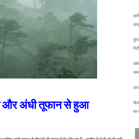
क्री
समझौ
कुं
निर्
कॉम
सम्
आज
िश और अंधी तूफान से हुआ
खेल
का 