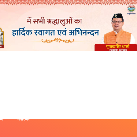
थ्य
मनोरंजन