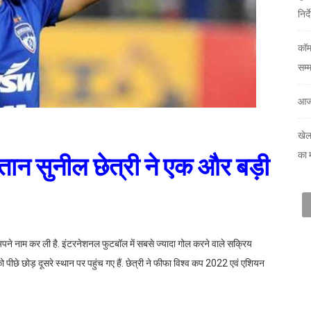
निर्
कॉम
सम्
आज
खेल
का 
तान सुनील छेत्री ने एक और बड़ी
पने नाम कर ली है. इंटरनेशनल फुटबॉल में सबसे ज्यादा गोल करने वाले सक्रिय
को पीछे छोड़ दूसरे स्थान पर पहुंच गए हैं. छेत्री ने फीफा विश्व कप 2022 एवं एशियन
 मुकाबले में दो गोल दागकर ये उपलब्धि हासिल की. इस लिस्ट में पुर्तगाल के स्टार खिलाड़ी
प्तान सुनील छेत्री के दो गोलों की मदद से ग्रुप-ई के दूसरे राउंड के मुकाबले में