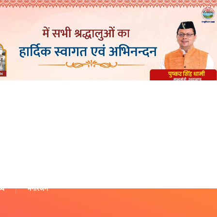
थ्य
मनोरंजन