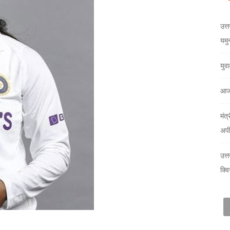
उत्त
यमु
युव
आज
मंत्
अप
उत्
क्वि