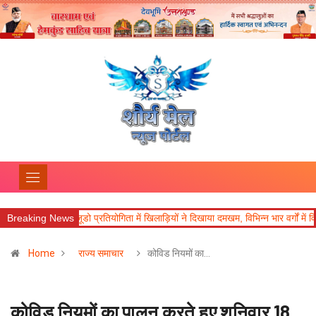
जूडो प्रतियोगिता में खिलाड़ियों ने दिखाया दमखम, विभिन्न भार वर्गों में विजेता घोषित
Breaking News
न
Home
राज्य समाचार
कोविड नियमों का…
कोविड नियमों का पालन करते हुए शनिवार 18