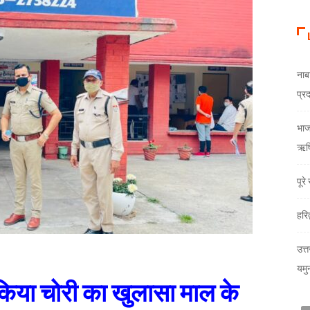
नाब
प्र
भाजय
ऋषि
पूर
हरि
उत्त
यमु
ं किया चोरी का खुलासा माल के