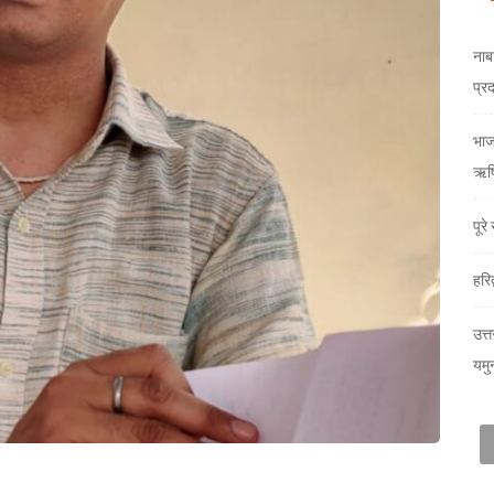
नाब
प्र
भाजय
ऋषि
पूर
हरि
उत्त
यमु