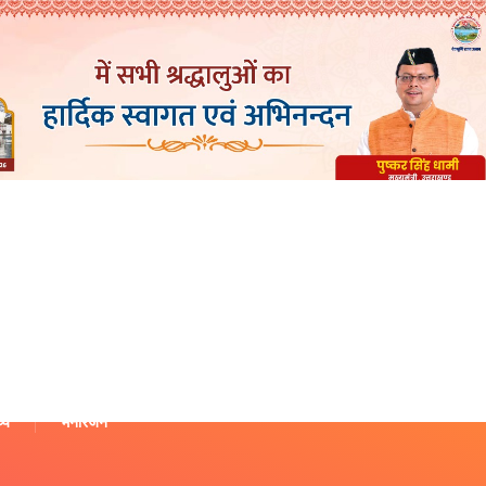
थ्य
मनोरंजन