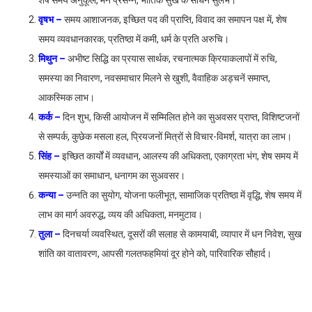
शेष समय अनुकूल, मन प्रसन्न, भौतिक सुख के साधन सुलभ।
वृषभ –
समय आशाजनक, इच्छित पद की प्राप्ति, विवाद का समापन पक्ष में, शेष
समय व्यवधानकारक, प्रतिष्ठा में कमी, धर्म के प्रति अरुचि।
मिथुन –
अभीष्ट सिद्धि का प्रयास सार्थक, रचनात्मक क्रियाकलापों में रुचि,
समस्या का निवारण, नवसमाचार मिलने से खुशी, वैवाहिक अड्चनें समाप्त,
आकस्मिक लाभ।
कर्क –
दिन शुभ, किसी आयोजन में सम्मिलित होने का सुअवसर प्राप्त, विशिष्टजनों
से सम्पर्क, कुछेक मसला हल, प्रियजनों मित्रों से विचार-विमर्श, यात्रा का लाभ।
सिंह –
इच्छित कार्यों में व्यवधान, आलस्य की अधिकता, एकाग्रता भंग, शेष समय में
समस्याओं का समाधान, धनागम का सुअवसर।
कन्या –
उन्नति का सुयोग, योजना फलीभूत, सामाजिक प्रतिष्ठा में वृद्धि, शेष समय में
लाभ का मार्ग अवरुद्ध, व्यय की अधिकता, मनमुटाव।
तुला –
दिनचर्या व्यवस्थित, दूसरों की सलाह से कामयाबी, व्यापार में धन निवेश, सुख
शांति का वातावरण, आपसी गलतफहमियां दूर होने को, पारिवारिक सौहार्द।
वृश्चिक –
व्यावसायिक सफलता, समझदारी से लिया गया निर्णय हितकर, विशेष
प्रयास सार्थक, प्रभावशाली हस्तियों से सम्पर्क, आकस्मिक लाभ, विचारित योजना