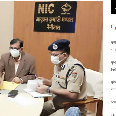
क्री
समझौ
कुं
निर्
कॉम
सम्
आज
खेल