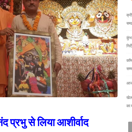
क्री
समझौ
कुं
निर्
कॉम
सम्
आज
खेल
का 
द प्रभु से लिया आशीर्वाद