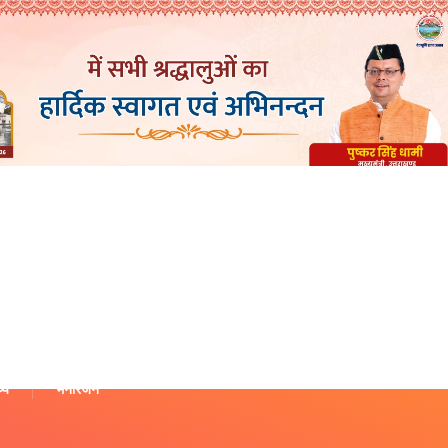
थ्य
मनोरंजन