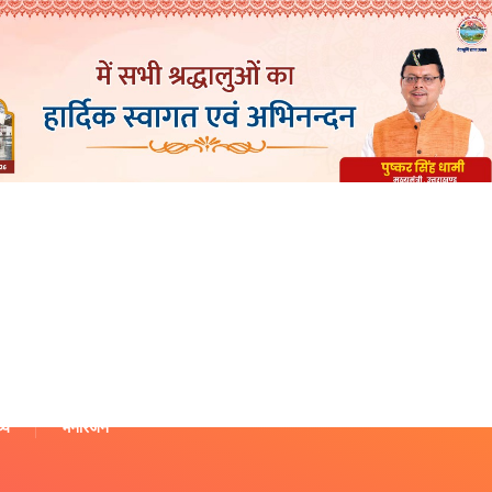
थ्य
मनोरंजन