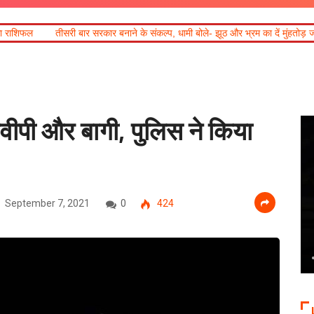
 बनाने के संकल्प, धामी बोले- झूठ और भ्रम का दें मुंहतोड़ जवाब
जनपदीय जूडो प्रतियोगि
ीवीपी और बागी, पुलिस ने किया
September 7, 2021
0
424