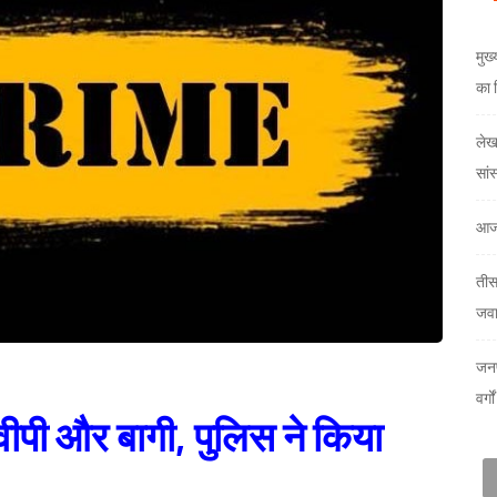
मुख
का 
लेखक
सां
आज
तीस
जव
जनप
वर्ग
ीवीपी और बागी, पुलिस ने किया