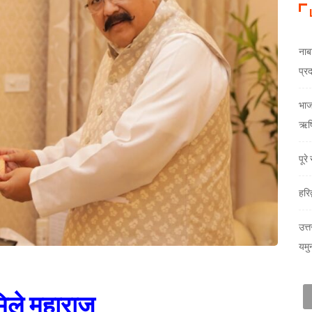
नाब
प्र
भाजय
ऋषि
पूर
हरि
उत्त
यमु
 मिले महाराज