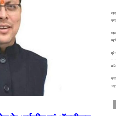
नाब
प्र
भाजय
ऋषि
पूर
हरि
उत्त
यमु