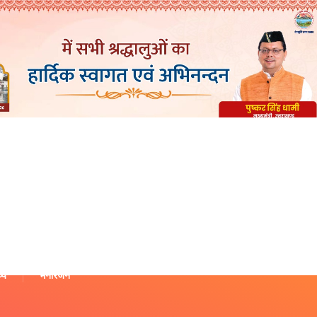
थ्य
मनोरंजन