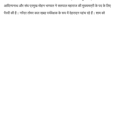
आदित्यनाथ और संघ प्रमुख मोहन भागवत ने सतपाल महाराज की मुख्यमत्री के पद के लिए
पैरवी की है। नरेंद्र तोमर कल सुबह पर्यवेक्षक के रूप में देहरादून पहुंच रहे हैं। शाम को
बीजेपी विधायक दल की बैठक होगी।
Facebook
Twitter
LinkedIn
WhatsApp
Rakesh Kumar Bhatt
https://www.shauryamail.in
Related post