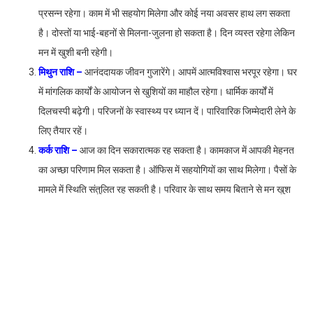
प्रसन्न रहेगा। काम में भी सहयोग मिलेगा और कोई नया अवसर हाथ लग सकता
है। दोस्तों या भाई-बहनों से मिलना-जुलना हो सकता है। दिन व्यस्त रहेगा लेकिन
मन में खुशी बनी रहेगी।
मिथुन राशि –
आनंददायक जीवन गुजारेंगे। आपमें आत्मविश्वास भरपूर रहेगा। घर
में मांगलिक कार्यों के आयोजन से खुशियों का माहौल रहेगा। धार्मिक कार्यों में
दिलचस्पी बढ़ेगी। परिजनों के स्वास्थ्य पर ध्यान दें। पारिवारिक जिम्मेदारी लेने के
लिए तैयार रहें।
कर्क राशि –
आज का दिन सकारात्मक रह सकता है। कामकाज में आपकी मेहनत
का अच्छा परिणाम मिल सकता है। ऑफिस में सहयोगियों का साथ मिलेगा। पैसों के
मामले में स्थिति संतुलित रह सकती है। परिवार के साथ समय बिताने से मन खुश
रहेगा। सेहत को लेकर ज्यादा चिंता करने की जरूरत नहीं है।
सिंह राशि –
दिन उत्साह से भरा रहेगा। काम में नई ऊर्जा महसूस होगी और जो काम
पहले रुक गए थे, अब पूरे होते दिखेंगे। ऑफिस में या बिजनेस में आपकी मेहनत की
तारीफ हो सकती है। किसी पुराने दोस्त से बात होकर मूड भी अच्छा रहेगा। परिवार
में माहौल ठीक रहेगा, बस खर्च थोड़ा ज्यादा हो सकता है।
कन्या राशि –
आज का दिन ऊर्जा से भरपूर रहेगा। ऑफिस में आपकी मेहनत नजर