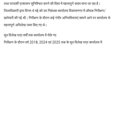
तथा पारदर्शी प्रशासन सुनिश्चित करने की दिशा में महत्वपूर्ण कदम माना जा रहा है।
जिलाधिकारी द्वारा विगत 4 मई को उप निबंधक कार्यालय विकासनगर में औचक निरीक्षण/
छापेमारी की गई थी। निरीक्षण के दौरान कई गंभीर अनियमितताएं सामने आने पर कार्यालय से
महत्वपूर्ण अभिलेख जब्त किए गए थे।
मूल विलेख पत्र वर्षों तक कार्यालय में रोके गए
निरीक्षण के दौरान वर्ष 2018, 2024 एवं 2025 तक के मूल विलेख पत्र कार्यालय में
संदिग्ध स्थिति में पाए गए। कई पंजीकृत दस्तावेज महीनों एवं वर्षों तक कार्यालय में रोके जाने
के तथ्य भी सामने आए हैं। जिलाधिकारी ने मामले को गंभीर मानते हुए संबंधित अभिलेख
तत्काल जब्त कर जांच प्रारंभ कर दी है। कार्यालय में 25 रजिस्ट्रीयां वर्षों से बगैर किसी
कारण अभिलिखित तथा सूचना के डम्प पाई गई थी,जिसका कारण जानने पर संतोषजन
उत्तर नही मिला।
गोल्डन फॉरेस्ट की प्रतिबंधित भूमि की रजिस्ट्रियां उजागर, तत्कालीन कार्मिकों की भूमिका
की भी जांच
निरीक्षण के दौरान जिलाधिकारी ने मा0 उच्चतम न्यायालय के आदेश द्वारा बाधित गोल्डन
फारेस्ट के खातों में 150 अवैध गैरकानूनी रजिस्ट्री पकड़ी है। प्रारंभिक जांच में विक्रय