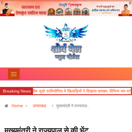
Breaking News
जनपदीय जूडो प्रतियोगिता में खिलाड़ियों ने दिखाया दमखम, विभिन्न भार वर्गों में विजेता घो
Home
उत्तराखंड
मुख्यमंत्री ने राज्यपाल…
मुख्यमंत्री ने राज्यपाल से की भेंट