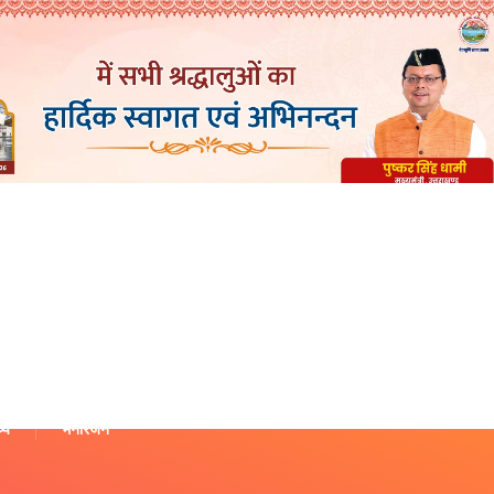
थ्य
मनोरंजन