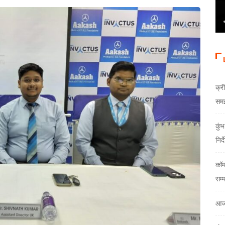
क्री
समझौ
कुं
निर्
कॉम
सम्
आज