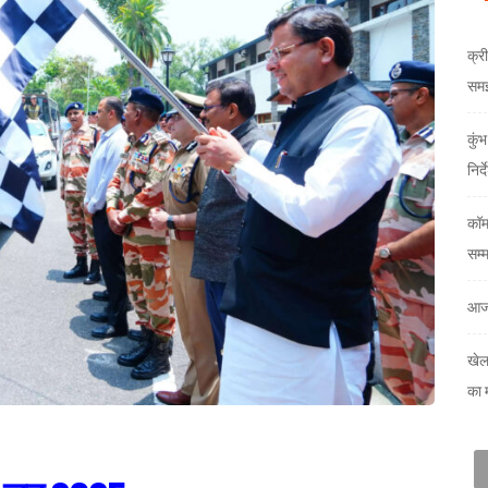
क्री
समझौ
कुं
निर्
कॉम
सम्
आज
खेल
का 