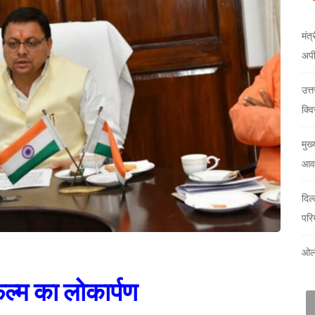
मंत्
अप
उत्
क्वि
मुख्
आवा
दिल
परि
ओलं
फिल्म का लोकार्पण