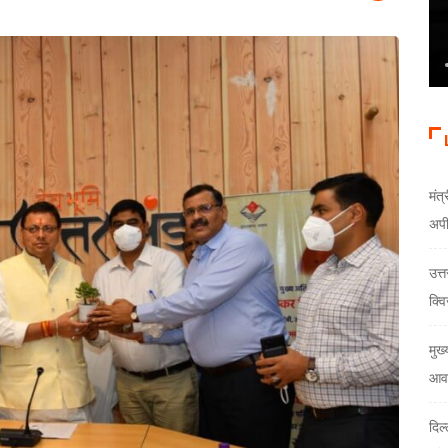
मंत्
अप
उत्
क्वि
मुख्
आवा
दिल