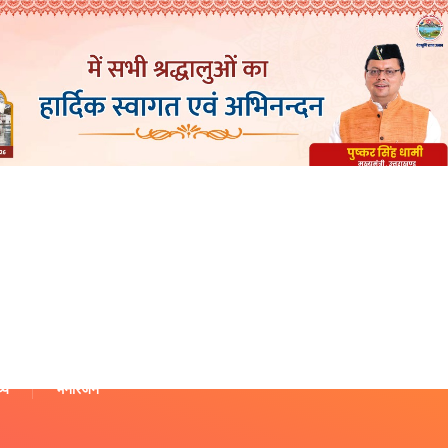
थ्य
मनोरंजन