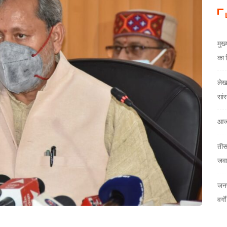
मुख
का 
लेखक
सां
आज
तीस
जव
जनप
वर्ग