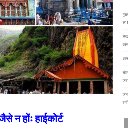
मुख
का 
लेखक
सां
आज
तीस
जव
जनप
वर्ग
ैसे न होंः हाईकोर्ट