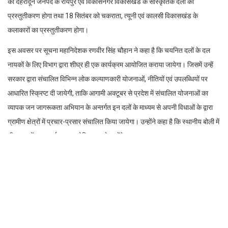
को देहरादून जनपद के रायपुर एवं विकासनगर विकासखंड के सांस्कृतिक दलों का
प्रस्तुतीकरण होगा तथा 18 सितंबर को चकराता, त्यूनी एवं कालसी विकासखंड के
कलाकारों का प्रस्तुतीकरण होगा।
इस अवसर पर सूचना महानिदेशक रणवीर सिंह चौहान ने कहा है कि चयनित दलों के दल
नायकों के लिए विभाग द्वारा शीघ्र ही एक कार्यक्रम आयोजित कराया जायेगा। जिसमें उन्हें
सरकार द्वारा संचालित विभिन्न लोक कल्याणकारी योजनाओं, नीतियों एवं उपलब्धियों पर
आधारित स्क्रिप्ट दी जायेगी, ताकि आगामी अक्टूबर से प्रदेश में संचालित योजनाओं का
व्यापक जन जागरूकता अभियान के अन्तर्गत इन दलों के माध्यम से अपनी विधाओं के द्वारा
ग्रामीण क्षेत्रों में प्रचार-प्रसार संचालित किया जायेगा। उन्होंने कहा है कि स्थानीय बोली में
भी इन दलों द्वारा कार्यक्रम आयोजित कराये जायेंगे।
सांस्कृतिक दलों के ऑडिशन में निर्णायक मण्डल में कार्यक्रम में महानिदेशक रणवीर सिंह
चौहान, अपर निदेशक डॉ. अनिल चन्दोला, संयुक्त निदेशक, सूचना विभाग, के.एस.चौहान,
विख्यात लोक गायक नरेन्द्र सिंह नेगी, पद्मश्री लीलाधर जगूड़ी, नरेन्द्र शर्मा, भारतखण्डे
संगीत महाविद्यालय, डॉ. संतोष आशीष, सहायक निदेशक पी.आई.बी., भारत सरकार, अनिल
भारती, आकाशवाणी आदि उपस्थित थे।