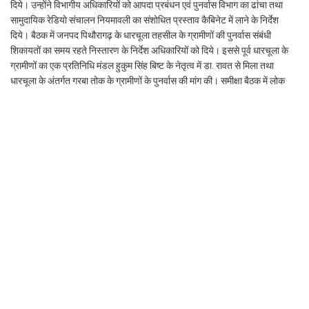
दिये। उन्होंने विभागीय अधिकारियों को आपदा प्रबंधन एवं पुनर्वास विभाग का ढांचा तथा
सामुदायिक रेडियो संचालन नियमावली का संशोधित प्रस्ताव कैबिनेट में लाने के निर्देश
दिये। बैठक में जनपद पिथौरागढ़ के धारचूला तहसील के ग्रामीणों की पुनर्वास संबंधी
शिकायतों का समय रहते निस्तारण के निर्देश अधिकारियों को दिये। इससे पूर्व धारचूला के
ग्रामीणों का एक प्रतिनिधि मंडल हुकुम सिंह बिष्ट के नेतृत्व में डा. रावत से मिला तथा
धारचूला के अंतर्गत गरबा तोक के ग्रामीणों के पुनर्वास की मांग की। समीक्षा बैठक में लोक
निर्माण विभाग के अधिकारियों ने बताया कि मानसून सीजन के मध्यनजर वर्तमान में राज्य भर
के बंद मोटर मार्गों को खोलने के लिए 244 जेसीबी मशीनें तथा 7 पोक लैंड मशीनें तैनात की
गई है। जिसमें एनएच देहरादून सर्किल में 41 जेसीबी मशीनें व एक पोक लैंड मशीन, एनएच
हल्द्वानी सर्किल में 11 जेसीबी मशीनें, जनपद नैनीताल में 16, जनपद पौड़ी में 22, जनपद
टिहरी में 36 जेसीबी व 3 पोक लैंड मशीनें, पिथौरागढ़ एवं चम्पावत जिले में 32 जेसीबी व 2
पोक लैंड मशीनें, जनपद देहरादून में 19 जेसीबी मशीनें, अल्मोड़ व बागेश्वर जनपद में 23
जेसीबी व 1 पोक लैंड मशीन तथा चमोली एवं रूद्रप्रयाग जनपद में 23 जेसीबी मशीनें तैनात
की गई हैं। वहीं सिंचाई एवं बाढ़ नियंत्रण विभाग के अधिकारियों ने बताया कि वर्तमान में सभी
नदियों का जलस्तर खतरे के निशान से नीचे है। इसी प्रकार ऊर्जा विभाग एवं पेयजल विभाग
के अधिकारियों द्वारा प्रदेश भर में विद्युत एवं पेयजल व्यवस्था को सुचारू बताया गया। बैठक
में सचिव वित्त अमित नेगी, सचिव आपदा प्रबंधन एस. मुरूगेशन, डीआईजी एसडीआरएफ
रिद्धिम अग्रवाल, महानिदेशक स्वास्थ्य डा. तृप्ति बहुगुणा, अपर सचिव आनंद श्रीवास्तव,
संयुक्त सचिव वी.के. यादव सहित तमाम रेखीय विभागों के अधिकारी उपस्थित रहे।