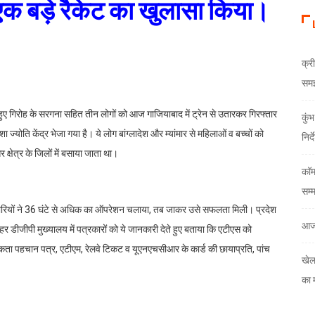
क्री
समझौ
कुं
निर्
कॉम
सम्
आज
खेल
का 