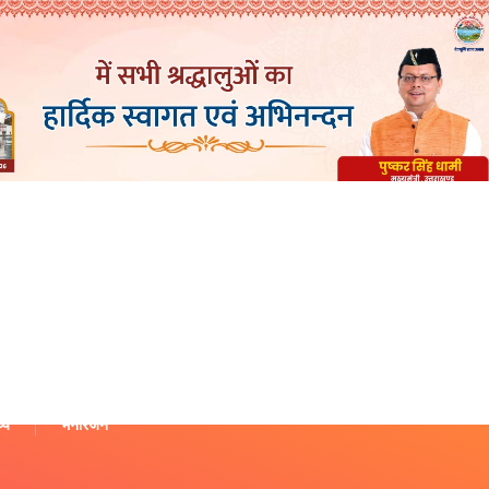
थ्य
मनोरंजन