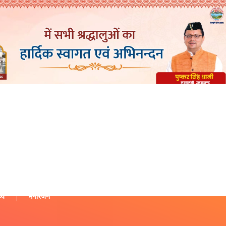
थ्य
मनोरंजन