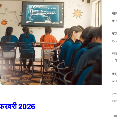
खेल
का 
बीए
एप 
स्व
समी
केंद
जनक
उत्त
समस
1 फरवरी 2026