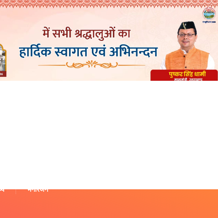
थ्य
मनोरंजन