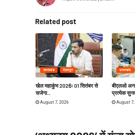
Related post
उत्तराखंड
देहरादून
उत्तराखंड
यारियों को
खेल महाकुंभ 2026ः 01 सितंबर से
बीएलओ अनावश
सजेगा...
प्रत्येक सुनव
August 7, 2026
August 7,