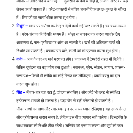
व्यापार में उतार-चढ़ाव बना रहेगा। नुकसान के कम चांसेज़ हैं, लेकिन डिस्टर्बेंस बड़े
लेवल का हो सकता है। कोर्ट-कचहरी से बचिए, राजनीतिक उथल-पुथल के संकेत
हैं। शिव जी का जलाभिषेक करना शुभ होगा।
मिथुन –
भाग्य पर भरोसा करके इन दिनों कार्य नहीं कर सकते हैं। स्वास्थ्य मध्यम
है। प्रेम-संतान की स्थिति मध्यम है। थोड़ा सा बचकर पार करना आपके लिए
आवश्यक है, मान-प्रतिष्ठा पर आंच आ सकती है। खर्च की अधिकता कर्ज की
स्थिति ला सकती है। बचकर पार करें, काली जी को प्रणाम करना शुभ होगा।
कर्क –
आय के नए-नए मार्ग प्रशस्त होंगे। स्वास्थ्य में टेम्परेरी राहत भी मिलेगी।
लेकिन दुर्घटना का बड़ा योग बना हुआ है। स्वास्थ्य, प्रेम, संतान, व्यापार, शासन-
सत्ता पक्ष—किसी भी तरीके का कोई रिस्क मत लीजिएगा। काली वस्तु का दान
करना शुभ होगा।
सिंह –
मैं बार-बार कह रहा हूं, दांपत्य संभालिए। और कोई भी ब्लड से संबंधित
इन्फेक्शन आपको हो सकता है। उदर रोग से बड़ी परेशानी हो सकती है।
जीवनसाथी का साथ और स्वास्थ्य- इन पर जरूर ध्यान रखिएगा। यह एक पर्सनल
और प्रोफेशनल खराब समय है, लेकिन इस बीच व्यापार सही चलेगा। डिस्टर्बेंस के
साथ व्यापार की स्थिति ठीक रहेगी। शनिदेव को प्रणाम करना और सूर्य को जल