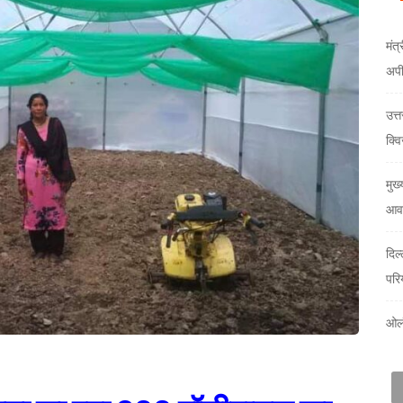
मंत्
अप
उत्
क्वि
मुख्
आवा
दिल
परि
ओलं