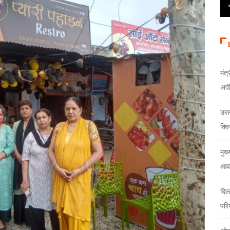
मंत्
अप
उत्
क्वि
मुख्
आवा
दिल
परि