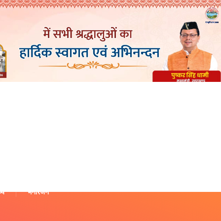
थ्य
मनोरंजन